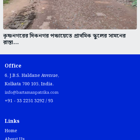
কৃষ্ণনগরের দিকনগর পঞ্চায়েতে প্রাথমিক স্কুলের সামনের
রাস্তা...
Office
6, J.B.S. Haldane Avenue,
Kolkata 700 105, India.
info@bartamanpatrika.com
+91 - 33 2251 3292 / 93
Links
Home
About Us
Contact Us