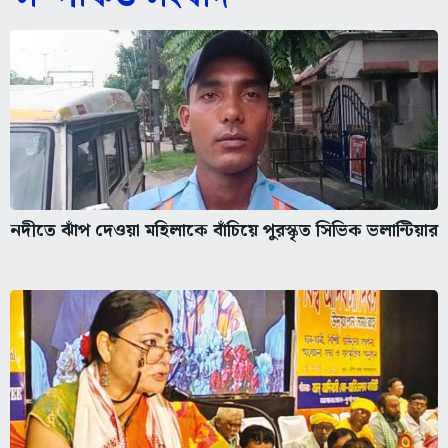
নদীতে ঝাঁপ দেওয়া মহিলাকে বাঁচিয়ে পুরস্কৃত সিভিক ভলান্টিয়ার