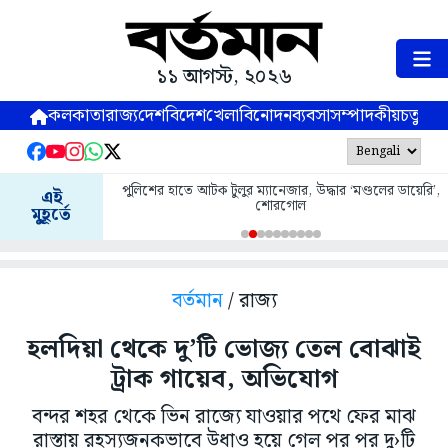
১১ আগস্ট, ২০২৬
কলকাতা
রাজ্য
দেশ
বিদেশ
খেলা
বিনোদন
ব্যবসা
সম্পাদকীয়
চতুষ্পর্ণ
পুলিশের হাতে আটক টুলুর ম্যানেজার, উদ্ধার ‘মণ্ডলের ডায়েরি’,
এই
শোরগোল
মুহূর্তে
বর্তমান
/ রাজ্য
হলদিয়া থেকে দু’টি ভোজ্য তেল বোঝাই
ট্রাক গায়েব, অভিযোগ
বন্দর শহর থেকে ভিন রাজ্যে যাওয়ার পথে ফের মাঝ
রাস্তায় রহস্যজনকভাবে উধাও হয়ে গেল পর পর দু›টি