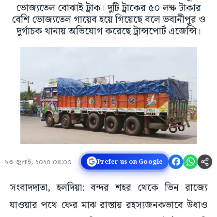
ভোজ্যতেল বোঝাই ট্রাক। দুটি ট্রাকের ৫০ লক্ষ টাকার
বেশি ভোজ্যতেল গায়েব হয়ে গিয়েছে বলে ভবানীপুর ও
দুর্গাচক থানায় অভিযোগ করেছে ট্রান্সপোর্ট এজেন্সি।
২৩ জুলাই, ২০২৫ ০৪:০০
Prefer us on Google
সংবাদদাতা, হলদিয়া: বন্দর শহর থেকে ভিন রাজ্যে
যাওয়ার পথে ফের মাঝ রাস্তায় রহস্যজনকভাবে উধাও