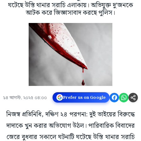
ঘটেছে উস্তি থানার সরাচি এলাকায়। অভিযুক্ত দু’জনকে
আটক করে জিজ্ঞাসাবাদ করছে পুলিস।
১৪ আগস্ট, ২০২৫ ০৪:০০
Prefer us on Google
নিজস্ব প্রতিনিধি, দক্ষিণ ২৪ পরগনা: দুই ভাইয়ের বিরুদ্ধে
দাদাকে খুন করার অভিযোগ উঠল। পারিবারিক বিবাদের
জেরে বুধবার সকালে ঘটনাটি ঘটেছে উস্তি থানার সরাচি