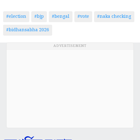
#election
#bjp
#bengal
#vote
#naka checking
#bidhansabha 2026
ADVERTISEMENT