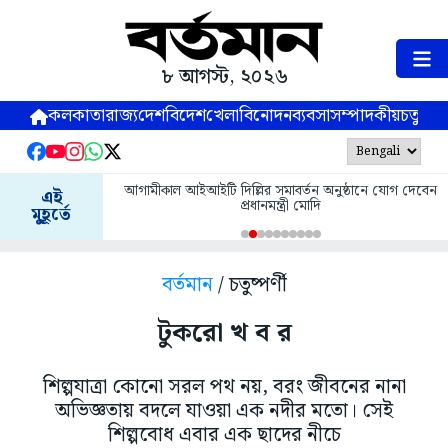
৮ আগস্ট, ২০২৬
কলকাতা
রাজ্য
দেশ
বিদেশ
খেলা
বিনোদন
ব্যবসা
সম্পাদকীয়
চতুষ্পর্ণ
আগামীকাল আইআইটি দিল্লির সমাবর্তন অনুষ্ঠানে যোগ দেবেন
এই
প্রধানমন্ত্রী মোদি
মুহূর্তে
বর্তমান
/ চতুষ্পর্ণী
টুকরো খ ব র
শিল্পযাত্রা কোনো সরল পথ নয়, বরং জীবনের নানা
অভিজ্ঞতায় বদলে যাওয়া এক নদীর মতো। সেই
শিল্পবোধ এবার এক ছাদের নীচে