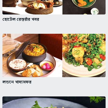
হোটেল রেস্তরাঁর খবর
লন্ডনে খাদ্যসফর