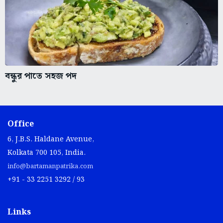
বন্ধুর পাতে সহজ পদ
Office
6, J.B.S. Haldane Avenue,
Kolkata 700 105, India.
info@bartamanpatrika.com
+91 - 33 2251 3292 / 93
Links