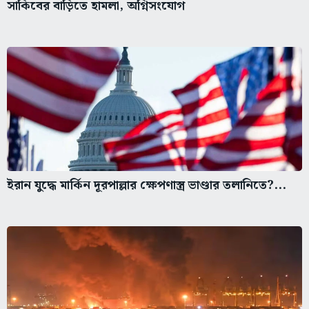
সাকিবের বাড়িতে হামলা, অগ্নিসংযোগ
ইরান যুদ্ধে মার্কিন দূরপাল্লার ক্ষেপণাস্ত্র ভাণ্ডার তলানিতে?...