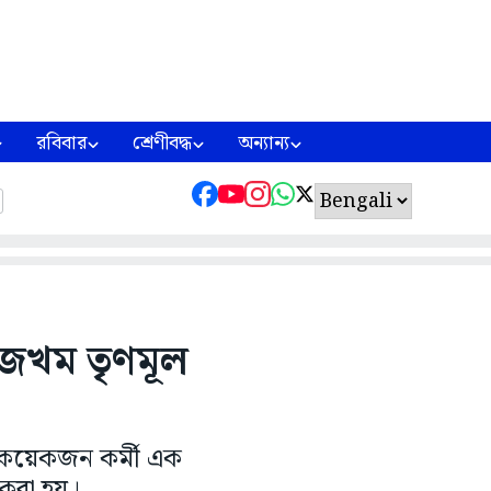
রবিবার
শ্রেণীবদ্ধ
অন্যান্য
 জখম তৃণমূল
র কয়েকজন কর্মী এক
 করা হয়।