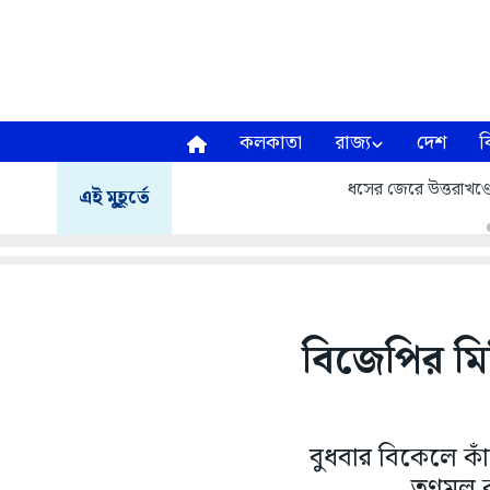
কলকাতা
রাজ্য
দেশ
ব
ধসের জেরে উত্তরাখণ্ডে ম
এই মুহূর্তে
বিজেপির মি
বুধবার বিকেলে কা
তৃণমূল 