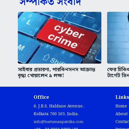
সম্পর্কিত সংবাদ
সাইবার প্রতারণা, পারকিনসনস আক্রান্ত
ফের চিকিৎস
বৃদ্ধা খোয়ালেন ৯ লক্ষ!
টার্গেট তিন
Office
Links
6, J.B.S. Haldane Avenue,
Home
Kolkata 700 105, India.
About
Contac
info@bartamanpatrika.com