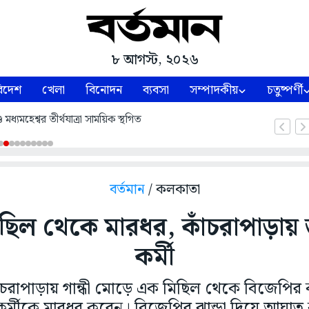
৮ আগস্ট, ২০২৬
িদেশ
খেলা
বিনোদন
ব্যবসা
সম্পাদকীয়
চতুষ্পর্ণী
ধ্যমহেশ্বর তীর্থযাত্রা সাময়িক স্থগিত
বর্তমান
/ কলকাতা
ছিল থেকে মারধর, কাঁচরাপাড়ায়
কর্মী
ঁচরাপাড়ায় গান্ধী মোড়ে এক মিছিল থেকে বিজেপি
কর্মীকে মারধর করেন। বিজেপির ঝান্ডা দিয়ে আঘাত