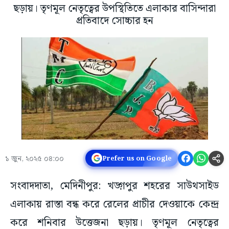
ছড়ায়। তৃণমূল নেতৃত্বের উপস্থিতিতে এলাকার বাসিন্দারা
প্রতিবাদে সোচ্চার হন
১ জুন, ২০২৫ ০৪:০০
Prefer us on Google
সংবাদদাতা, মেদিনীপুর: খড়্গপুর শহরের সাউথসাইড
এলাকায় রাস্তা বন্ধ করে রেলের প্রাচীর দেওয়াকে কেন্দ্র
করে শনিবার উত্তেজনা ছড়ায়। তৃণমূল নেতৃত্বের