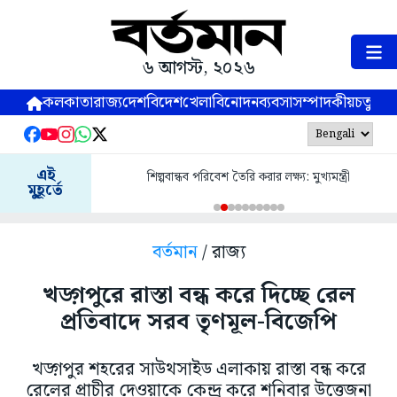
৬ আগস্ট, ২০২৬
কলকাতা
রাজ্য
দেশ
বিদেশ
খেলা
বিনোদন
ব্যবসা
সম্পাদকীয়
চতুষ্পর্ণ
এই
শিল্পবান্ধব পরিবেশ তৈরি করার লক্ষ্য: মুখ্যমন্ত্রী
মুহূর্তে
বর্তমান
/ রাজ্য
খড়্গপুরে রাস্তা বন্ধ করে দিচ্ছে রেল
প্রতিবাদে সরব তৃণমূল-বিজেপি
খড়্গপুর শহরের সাউথসাইড এলাকায় রাস্তা বন্ধ করে
রেলের প্রাচীর দেওয়াকে কেন্দ্র করে শনিবার উত্তেজনা