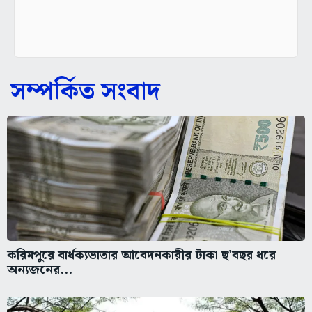
সম্পর্কিত সংবাদ
করিমপুরে বার্ধক্যভাতার আবেদনকারীর টাকা ছ’বছর ধরে
অন্যজনের...