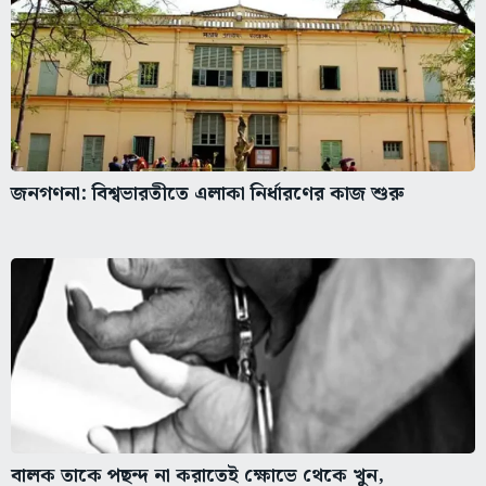
জনগণনা: বিশ্বভারতীতে এলাকা নির্ধারণের কাজ শুরু
বালক তাকে পছন্দ না করাতেই ক্ষোভে থেকে খুন,