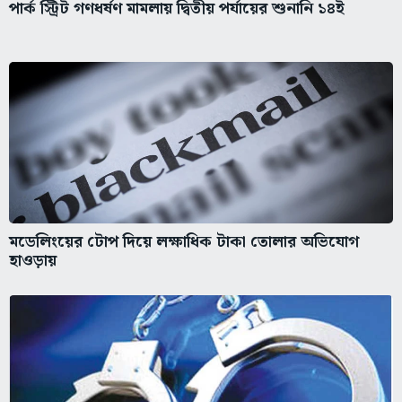
পার্ক স্ট্রিট গণধর্ষণ মামলায় দ্বিতীয় পর্যায়ের শুনানি ১৪ই
মডেলিংয়ের টোপ দিয়ে লক্ষাধিক টাকা তোলার অভিযোগ
হাওড়ায়