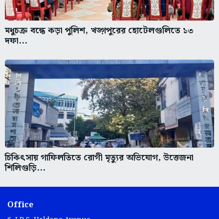
মধুচক্র বন্ধে কড়া পুলিশ, খড়্গপুরের হোটেলগুলিতে ১৩
দফা...
চিকিৎসায় গাফিলতিতে রোগী মৃত্যুর অভিযোগ, উত্তেজনা
শিলিগুড়ি...
Office