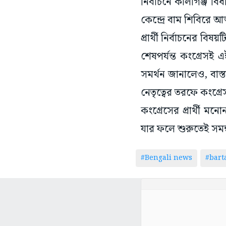
নির্বাচনে কালীগঞ্জ ব
কেন্দ্রে বাম শিবিরে আত
প্রার্থী নির্বাচনের ব
শেষপর্যন্ত কংগ্রেসই এ
সমর্থন জানালেও, বাস্তব
নেতৃত্বের তরফে কংগ্রেস
কংগ্রেসের প্রার্থী ম
যার ফলে শুরুতেই সমন
#Bengali news
#bar