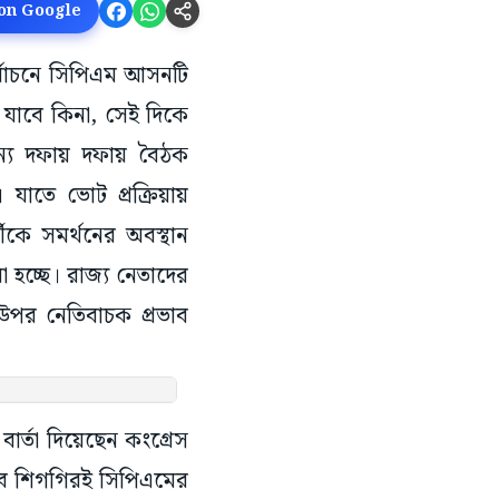
 on Google
ির্বাচনে সিপিএম আসনটি
া যাবে কিনা, সেই দিকে
্য দফায় দফায় বৈঠক
যাতে ভোট প্রক্রিয়ায়
ীকে সমর্থনের অবস্থান
া হচ্ছে। রাজ্য নেতাদের
র উপর নেতিবাচক প্রভাব
র্তা দিয়েছেন কংগ্রেস
 খুব শিগগিরই সিপিএমের