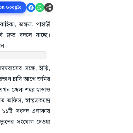
 on Google
ববাহিকা, জঙ্গল, পাহাড়ী
 দ্রুত বদলে যাচ্ছে।
য়ন।
ষবাসের সঙ্গে, হাঁড়ি,
শিরভাগ চাষি আগে জমির
ি এখন জেলা শহর ছাড়াও
 অফিস, স্বাস্থ্যকেন্দ্রে
র ১১টি সংসদ এলাকায়
দ্যুতের সংযোগ দেওয়া