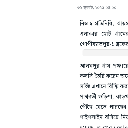
৩১ জুলাই, ২০২৫ ০৪:০০
নিজস্ব প্রতিনিধি, ঝাড়
এলাকার ছোট গ্ৰামের
গোপীবল্লভপুর-১ ব্লকের
আলমপুর গ্ৰাম পঞ্চায়
কলসি তৈরি করেন অনেক
সব্জি এখানে বিক্রি ক
পার্শ্ববর্তী ওড়িশা, ঝাড
পৌঁছে যেতে পারছেন।
পাইপলাইন বসিয়ে নিয়
হয়েছে। আগের মতো এ