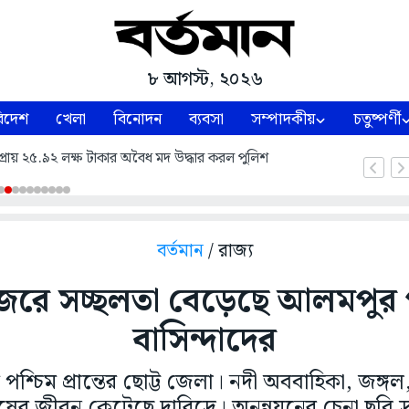
৮ আগস্ট, ২০২৬
িদেশ
খেলা
বিনোদন
ব্যবসা
সম্পাদকীয়
চতুষ্পর্ণী
রায় ২৫.৯২ লক্ষ টাকার অবৈধ মদ উদ্ধার করল পুলিশ
বর্তমান
/ রাজ্য
জেরে সচ্ছলতা বেড়েছে আলমপুর প
বাসিন্দাদের
র পশ্চিম প্রান্তের ছোট্ট জেলা। নদী অববাহিকা, জঙ্গ
ষের জীবন কেটেছে দারিদ্রে। অনুন্নয়নের চেনা ছবি দ