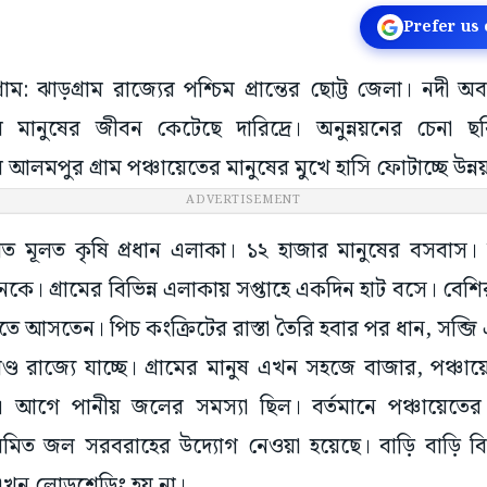
Prefer us
গ্ৰাম: ঝাড়গ্রাম রাজ্যের পশ্চিম প্রান্তের ছোট্ট জেলা। নদী অ
 মানুষের জীবন কেটেছে দারিদ্রে। অনুন্নয়নের চেনা ছবি
 আলমপুর গ্ৰাম পঞ্চায়েতের মানুষের মুখে হাসি ফোটাচ্ছে উন্ন
ADVERTISEMENT
েত মূলত কৃষি প্রধান এলাকা। ১২ হাজার মানুষের বসবাস। চা
ে। গ্ৰামের বিভিন্ন এলাকায় সপ্তাহে একদিন হাট বসে। বে
রতে আসতেন। পিচ কংক্রিটের রাস্তা তৈরি হবার পর ধান, সব্জ
়খণ্ড রাজ্যে যাচ্ছে। গ্ৰামের মানুষ এখন সহজে বাজার, পঞ্চায়েত
 আগে পানীয় জলের সমস্যা ছিল। বর্তমানে পঞ্চায়েতে
মিত জল সরবরাহের উদ্যোগ নেওয়া হয়েছে। বাড়ি বাড়ি বি
খন লোডশেডিং হয় না।