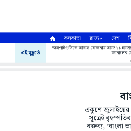
কলকাতা
রাজ্য
দেশ
ব
জলপাইগুড়িতে আবাস যোজনায় আজ ১১ হাজার ৬১৩ 
এই মুহূর্তে
জানালেন জ
বা
একুশে জুলাইয়ের ম
সূত্রেই বৃহস্পত
বক্তব্য, ‘বাংলা