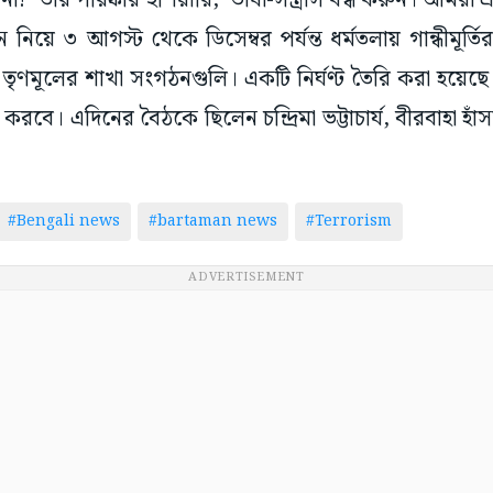
ে না?’ তাঁর পরিষ্কার হুঁশিয়ারি, ‘ভাষা-সন্ত্রাস বন্ধ করুন। আমরা
নিয়ে ৩ আগস্ট থেকে ডিসেম্বর পর্যন্ত ধর্মতলায় গান্ধীমূর্ত
 তৃণমূলের শাখা সংগঠনগুলি। একটি নির্ঘণ্ট তৈরি করা হয়েছে
 করবে। এদিনের বৈঠকে ছিলেন চন্দ্রিমা ভট্টাচার্য, বীরবাহা হা
#Bengali news
#bartaman news
#Terrorism
ADVERTISEMENT