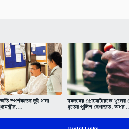
তি স্পর্শকাতর দুই থানা
দমদমের প্রোমোটারকে খুনের চে
্যমন্ত্রীর,...
ধৃতের পুলিশ হেপাজত, অধরা..
Useful Links