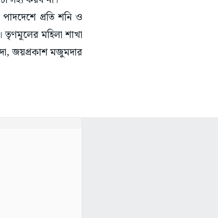
 এটা সহ্য করব না।’
ির পাদদেশে প্রতি শনি ও
। তৃণমূলের মহিলা শাখা
ঁসদা, জয়প্রকাশ মজুমদার