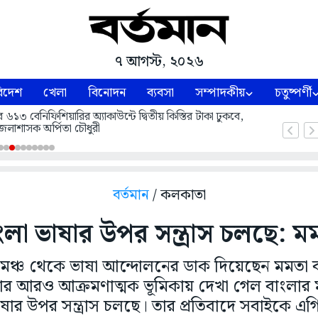
৭ আগস্ট, ২০২৬
িদেশ
খেলা
বিনোদন
ব্যবসা
সম্পাদকীয়
চতুষ্পর্ণী
বেনিফিশিয়ারির অ্যাকাউন্টে দ্বিতীয় কিস্তির টাকা ঢুকবে,
েলাশাসক অর্পিতা চৌধুরী
বর্তমান
/ কলকাতা
ংলা ভাষার উপর সন্ত্রাস চলছে: ম
ঞ্চ থেকে ভাষা আন্দোলনের ডাক দিয়েছেন মমতা বন্
িবার আরও আক্রমণাত্মক ভূমিকায় দেখা গেল বাংলার মুখ্
 ভাষার উপর সন্ত্রাস চলছে। তার প্রতিবাদে সবাইকে 