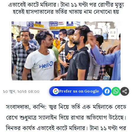
এভাবেই কাটে মহিলার। টানা ১১ ঘণ্টা পর রোগীর মৃত্যু
হতেই হাসপাতালের ভর্তির খাতায় নাম লেখানো হয়
১০ জুন, ২০২৫ ০৪:০০
Prefer us on Google
সংবাদদাতা, কান্দি: জ্বর নিয়ে ভর্তি এক মহিলাকে বেডে
রেখে শুধুমাত্র স্যালাইন দিয়ে রাখার অভিযোগ উঠেছে।
দিনভর কার্যত এভাবেই কাটে মহিলার। টানা ১১ ঘণ্টা পর