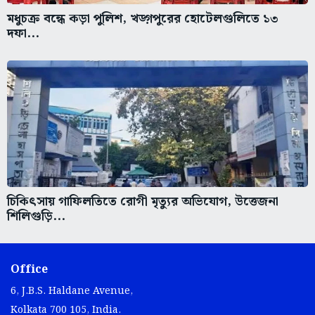
মধুচক্র বন্ধে কড়া পুলিশ, খড়্গপুরের হোটেলগুলিতে ১৩
দফা...
চিকিৎসায় গাফিলতিতে রোগী মৃত্যুর অভিযোগ, উত্তেজনা
শিলিগুড়ি...
Office
6, J.B.S. Haldane Avenue,
Kolkata 700 105, India.