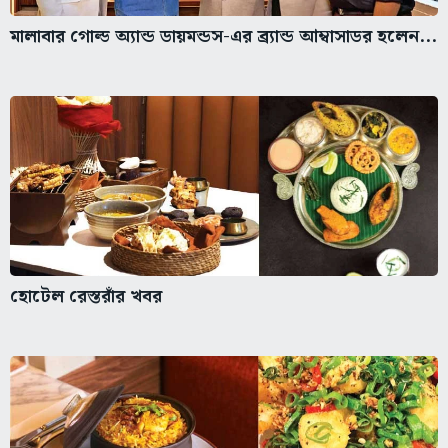
মালাবার গোল্ড অ্যান্ড ডায়মন্ডস-এর ব্র্যান্ড আম্বাসাডর হলেন...
হোটেল রেস্তরাঁর খবর