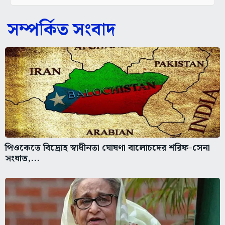
সম্পর্কিত সংবাদ
পিওকেতে বিদ্রোহ স্বাধীনতা ঘোষণা বালোচদের শরিফ-সেনা
সংঘাত,...