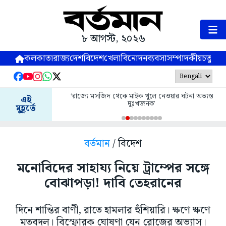
৮ আগস্ট, ২০২৬
কলকাতা
রাজ্য
দেশ
বিদেশ
খেলা
বিনোদন
ব্যবসা
সম্পাদকীয়
চতুষ্পর্ণ
‘রাজ্যে মসজিদ থেকে মাইক খুলে নেওয়ার ঘটনা অত্যন্ত
এই
দুঃখজনক’
মুহূর্তে
বর্তমান
/ বিদেশ
মনোবিদের সাহায্য নিয়ে ট্রাম্পের সঙ্গে
বোঝাপড়া! দাবি তেহরানের
দিনে শান্তির বাণী, রাতে হামলার হুঁশিয়ারি। ক্ষণে ক্ষণে
মতবদল। বিস্ফোরক ঘোষণা যেন রোজের অভ্যাস।