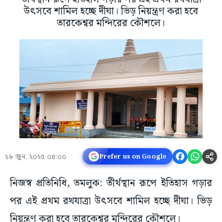
উৎসবে শামিল হচ্ছে দীঘা। ভিড় নিয়ন্ত্রণ করা হবে
তারকেশ্বর মন্দিরের কৌশলে।
১৮ জুন, ২০২৫ ০৪:০০
Prefer us on Google
নিজস্ব প্রতিনিধি, তমলুক: তীর্থস্থান রূপে ইতিহাস গড়ার
পর এই প্রথম রথযাত্রা উৎসবে শামিল হচ্ছে দীঘা। ভিড়
নিয়ন্ত্রণ করা হবে তারকেশ্বর মন্দিরের কৌশলে।