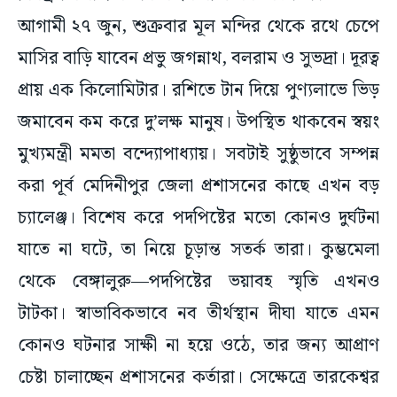
আগামী ২৭ জুন, শুক্রবার মূল মন্দির থেকে রথে চেপে
মাসির বাড়ি যাবেন প্রভু জগন্নাথ, বলরাম ও সুভদ্রা। দূরত্ব
প্রায় এক কিলোমিটার। রশিতে টান দিয়ে পুণ্যলাভে ভিড়
জমাবেন কম করে দু’লক্ষ মানুষ। উপস্থিত থাকবেন স্বয়ং
মুখ্যমন্ত্রী মমতা বন্দ্যোপাধ্যায়। সবটাই সুষ্ঠুভাবে সম্পন্ন
করা পূর্ব মেদিনীপুর জেলা প্রশাসনের কাছে এখন বড়
চ্যালেঞ্জ। বিশেষ করে পদপিষ্টের মতো কোনও দুর্ঘটনা
যাতে না ঘটে, তা নিয়ে চূড়ান্ত সতর্ক তারা। কুম্ভমেলা
থেকে বেঙ্গালুরু—পদপিষ্টের ভয়াবহ স্মৃতি এখনও
টাটকা। স্বাভাবিকভাবে নব তীর্থস্থান দীঘা যাতে এমন
কোনও ঘটনার সাক্ষী না হয়ে ওঠে, তার জন্য আপ্রাণ
চেষ্টা চালাচ্ছেন প্রশাসনের কর্তারা। সেক্ষেত্রে তারকেশ্বর