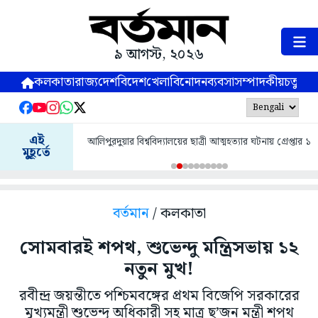
৯ আগস্ট, ২০২৬
কলকাতা
রাজ্য
দেশ
বিদেশ
খেলা
বিনোদন
ব্যবসা
সম্পাদকীয়
চতুষ্পর্ণ
এই
আলিপুরদুয়ার বিশ্ববিদ্যালয়ের ছাত্রী আত্মহত্যার ঘটনায় গ্রেপ্তার ১
মুহূর্তে
বর্তমান
/ কলকাতা
সোমবারই শপথ, শুভেন্দু মন্ত্রিসভায় ১২
নতুন মুখ!
রবীন্দ্র জয়ন্তীতে পশ্চিমবঙ্গের প্রথম বিজেপি সরকারের
মুখ্যমন্ত্রী শুভেন্দু অধিকারী সহ মাত্র ছ’জন মন্ত্রী শপথ