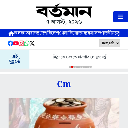
৭ আগস্ট, ২০২৬
কলকাতা
রাজ্য
দেশ
বিদেশ
খেলা
বিনোদন
ব্যবসা
সম্পাদকীয়
চতুষ্পর্ণ
এই
মিঠুনকে দেখতে হাসপাতালে মুখ্যমন্ত্রী
মুহূর্তে
Cm