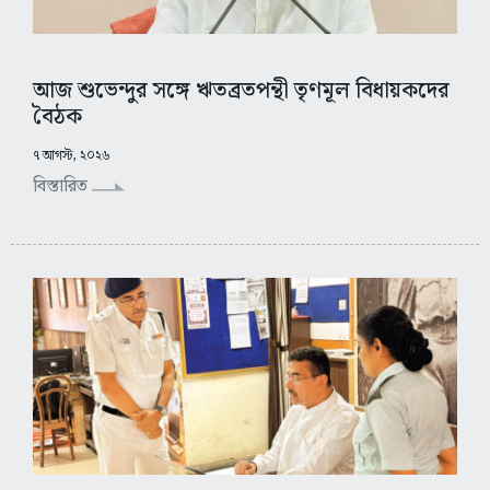
আজ শুভেন্দুর সঙ্গে ঋতব্রতপন্থী তৃণমূল বিধায়কদের
বৈঠক
৭ আগস্ট, ২০২৬
বিস্তারিত