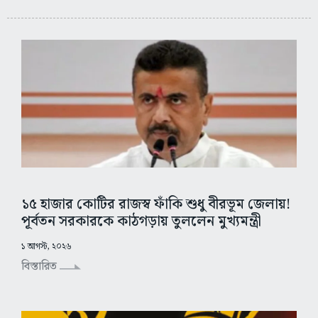
১৫ হাজার কোটির রাজস্ব ফাঁকি শুধু বীরভূম জেলায়!
পূর্বতন সরকারকে কাঠগড়ায় তুললেন মুখ্যমন্ত্রী
১ আগস্ট, ২০২৬
বিস্তারিত