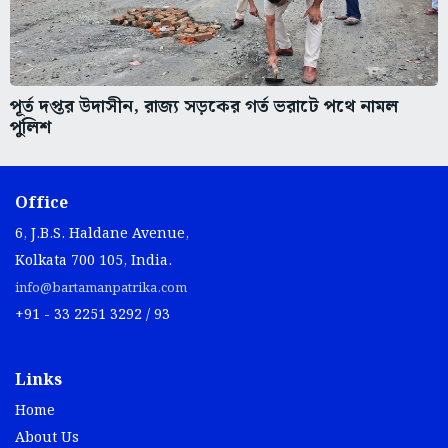
পূর্ত দপ্তর উদাসীন, রাজ্য সড়কের গর্ত ভরাটে পথে নামল
পুলিশ
Office
6, J.B.S. Haldane Avenue,
Kolkata 700 105, India.
info@bartamanpatrika.com
+91 - 33 2251 3292 / 93
Links
Home
About Us