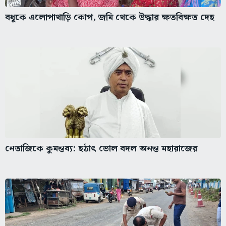
বধূকে এলোপাথাড়ি কোপ, জমি থেকে উদ্ধার ক্ষতবিক্ষত দেহ
নেতাজিকে কুমন্তব্য: হঠাৎ ভোল বদল অনন্ত মহারাজের