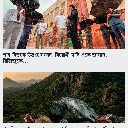
শাহ-বিতর্কে উত্তপ্ত সংসদ, বিরোধী-দাবি ওঁকে জানান,
রিজিজুকে...