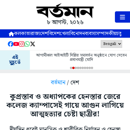
৮ আগস্ট, ২০২৬
কলকাতা
রাজ্য
দেশ
বিদেশ
খেলা
বিনোদন
ব্যবসা
সম্পাদকীয়
চতুষ্পর্ণ
আগামীকাল আইআইটি দিল্লির সমাবর্তন অনুষ্ঠানে যোগ দেবেন
এই
প্রধানমন্ত্রী মোদি
মুহূর্তে
বর্তমান
/ দেশ
কুপ্রস্তাব ও অধ্যাপকের হেনস্তার জেরে
কলেজ ক্যাম্পাসেই গায়ে আগুন লাগিয়ে
আত্মহত্যার চেষ্টা ছাত্রীর!
দীর্ঘদিন ধরেই মানসিক ও শারীরিক নির্যাতন ও হেনস্তা