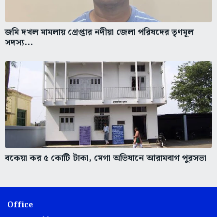
জমি দখল মামলায় গ্রেপ্তার নদীয়া জেলা পরিষদের তৃণমূল
সদস্য...
বকেয়া কর ৫ কোটি টাকা, মেগা অভিযানে আরামবাগ পুরসভা
Office