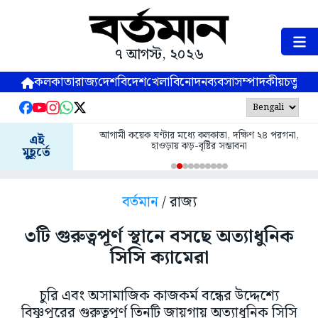
৭ আগস্ট, ২০২৬
কলকাতা
রাজ্য
দেশ
বিদেশ
খেলা
বিনোদন
ব্যবসা
সম্পাদকীয়
চতুষ্পর্ণ
আগামী কয়েক ঘণ্টার মধ্যে কলকাতা, দক্ষিণ ২৪ পরগনা,
এই
হাওড়ায় ঝড়-বৃষ্টির সম্ভাবনা
মুহূর্তে
বর্তমান
/ রাজ্য
৩টি গুরুত্বপূর্ণ স্থানে বসছে অত্যাধুনিক
সিসি ক্যামেরা
চুরি এবং অসামাজিক কাজকর্ম বন্ধের উদ্দেশ্যে
বিষ্ণুপুরের গুরুত্বপূর্ণ তিনটি জায়গায় অত্যাধুনিক সিসি