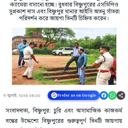
ক্যামেরা বসানো হচ্ছে। বুধবার বিষ্ণুপুরের এসডিপিও
সুপ্রকাশ দাস এবং বিষ্ণুপুর থানার আইসি অতনু সাঁতরা
পরিদর্শন করে জায়গা তিনটি চিহ্নিত করেন।
৩ জুলাই, ২০২৫ ০৪:০০
Prefer us on Google
সংবাদদাতা, বিষ্ণুপুর: চুরি এবং অসামাজিক কাজকর্ম
বন্ধের উদ্দেশ্যে বিষ্ণুপুরের গুরুত্বপূর্ণ তিনটি জায়গায়