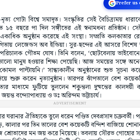
Prefer us
গীত-নৃত্য গোটা বিশ্বে সমাদৃত। সংস্কৃতির সেই বৈচিত্র্যময় ধা
তে ১৫ বছরে পা দিল সঙ্গীতের এই স্বনামধন্য প্রতিষ্ঠান। সে
্তে একাধিক অনুষ্ঠান করেছে এই সংস্থা। সম্প্রতি কলকাতার
যোগিতায় লেজেন্ডস অব ইন্ডিয়া। সুর-ছন্দের এই আসরে বিশেষ
িত্র পরিচালক গৌতম ঘোষ। তিনি বলেন, ‘ছোটবেলায় ভাইবো
ভালো মানুষ হওয়ার শিক্ষা পেয়েছি। আজ সময়ের সঙ্গে অ
মল পাল্টায়নি।’ সান্ধ্যকালীন অনুষ্ঠানের শুভ সূচনা কর
দিয়ে শুরু করেন নৃত্যানুষ্ঠান। তারপর ঝাঁপতালে বেশ কয়ে
র মাধ্যমে ফুটিয়ে তুললেন শকুন্তলা দুষ্মন্তের কালদয়ী ক
্ত বন্দ্যোপাধ্যায় ও ডঃ অরিন্দম ভট্টাচার্য।
ADVERTISEMENT
 ঘরানার ঐতিহ্যকে তুলে ধরেন পণ্ডিত দেবপ্রসাদ চক্রবর্তী
, ঝালার পর তিন তালের বেশ কয়েকটি বন্দিশ বাজিয়ে শোনা
শ্রোতাদের মন জয় করে নিয়েছে। তবলায় সৌরভ গোহোর সঙ