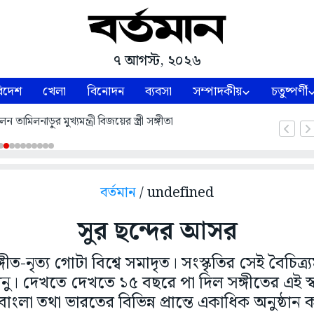
৭ আগস্ট, ২০২৬
িদেশ
খেলা
বিনোদন
ব্যবসা
সম্পাদকীয়
চতুষ্পর্ণী
 তামিলনাড়ুর মুখ্যমন্ত্রী বিজয়ের স্ত্রী সঙ্গীতা
বর্তমান
/ undefined
সুর ছন্দের আসর
সঙ্গীত-নৃত্য গোটা বিশ্বে সমাদৃত। সংস্কৃতির সেই বৈচিত্
রধনু। দেখতে দেখতে ১৫ বছরে পা দিল সঙ্গীতের এই স্বন
বাংলা তথা ভারতের বিভিন্ন প্রান্তে একাধিক অনুষ্ঠান 