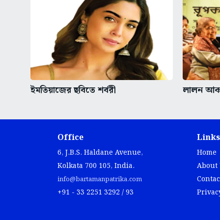
ইমতিয়াজের ছবিতে শর্বরী
লালন আকাদ
Office
Links
6, J.B.S. Haldane Avenue,
Home
Kolkata 700 105, India.
About
Contac
info@bartamanpatrika.com
+91 - 33 2251 3292 / 93
Privac