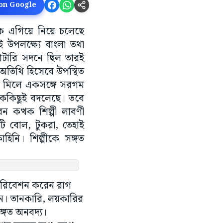
 on Google
রাকে এগিয়ে নিয়ে চলেছে
ই উপলক্ষ্যে বাংলা তথা
 রোটারি সদনে ছিল তারই
 অতিথি হিসেবে উপস্থিত
নে মিলে একসঙ্গে সরগম
নেককিছুই বদলেছে। তবে
েন কত্থক শিল্পী লাবণী
কটি বোল, টুকরা, তেহাই
াহিনি। শিল্পীকে সঙ্গত
। পরিবেশন করেন রাগ
ন। তানকারি, লয়কারির
্গত অনবদ্য।