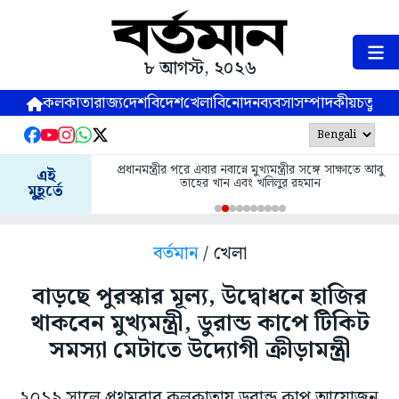
৮ আগস্ট, ২০২৬
কলকাতা
রাজ্য
দেশ
বিদেশ
খেলা
বিনোদন
ব্যবসা
সম্পাদকীয়
চতুষ্পর্ণ
প্রধানমন্ত্রীর পরে এবার নবান্নে মুখ্যমন্ত্রীর সঙ্গে সাক্ষাতে আবু
এই
তাহের খান এবং খলিলুর রহমান
মুহূর্তে
বর্তমান
/ খেলা
বাড়ছে পুরস্কার মূল্য, উদ্বোধনে হাজির
থাকবেন মুখ্যমন্ত্রী, ডুরান্ড কাপে টিকিট
সমস্যা মেটাতে উদ্যোগী ক্রীড়ামন্ত্রী
২০১৯ সালে প্রথমবার কলকাতায় ডুরান্ড কাপ আয়োজন