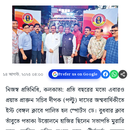
১৪ আগস্ট, ২০২৫ ০৪:০০
Prefer us on Google
নিজস্ব প্রতিনিধি, কলকাতা: প্রতি বছরের মতো এবারও
প্রয়াত প্রাক্তন সচিব দীপক (পল্টু) দাসের জন্মবার্ষিকীতে
ইস্ট বেঙ্গল ক্লাবে পালিত হল স্পোর্টস ডে। বুধবার ক্লাব
তাঁবুতে পতাকা উত্তোলনে হাজির ছিলেন সভাপতি মুরারি