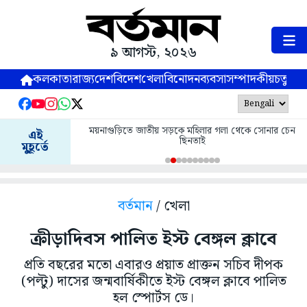
৯ আগস্ট, ২০২৬
কলকাতা
রাজ্য
দেশ
বিদেশ
খেলা
বিনোদন
ব্যবসা
সম্পাদকীয়
চতুষ্পর্ণ
ময়নাগুড়িতে জাতীয় সড়কে মহিলার গলা থেকে সোনার চেন
এই
ছিনতাই
মুহূর্তে
বর্তমান
/ খেলা
ক্রীড়াদিবস পালিত ইস্ট বেঙ্গল ক্লাবে
প্রতি বছরের মতো এবারও প্রয়াত প্রাক্তন সচিব দীপক
(পল্টু) দাসের জন্মবার্ষিকীতে ইস্ট বেঙ্গল ক্লাবে পালিত
হল স্পোর্টস ডে।