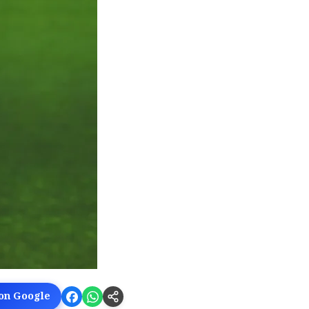
 on Google