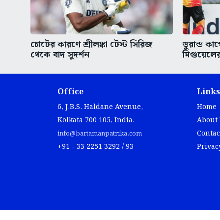
চোটের কারণে শ্রীলঙ্কা টেস্ট সিরিজ
ডুরান্ড কা
থেকে বাদ সুদর্শন
মিগুয়েলের
Office
Links
6, J.B.S. Haldane Avenue,
Home
Kolkata 700 105, India.
About
Contac
info@bartamanpatrika.com
+91 - 33 2251 3292 / 93
Privac