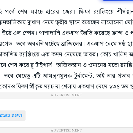
ই পর্বে শেষ ম্যাচে হারের জের। ফিফা র‌্যাঙ্কিংয়ে শীর্ষস্থ
 ক্রমতালিকায় দু’ধাপ নেমে তৃতীয় স্থানে রয়েছেন লায়োনেল মে
স্থানে উঠে এল স্পেন। পাশাপাশি একধাপ উন্নতি করেছে ফ্রান্স ও 
্রিগেড। তবে অবনতি ঘটেছে ব্রাজিলের। একধাপ নেমে ষষ্ঠ স্থ
 প্রকাশিত র‌্যাঙ্কিংয়ে এক কদম নেমেছে ভারত। কোচ খালিদ
নে শেষ করে ব্লু টাইগার্স। তাজিকস্তান ও ওমানের মতো র‌্যাঙ
 তবে যেহেতু এটি আমন্ত্রণমূলক টুর্নামেন্ট, তাই তার প্রভাব র
তে কোনও ফিফা স্বীকৃত ম্যাচ না খেলায় একধাপ নেমে ১৩৪ তম স
ADVERTISEMENT
taman news
ADVERTISEMENT