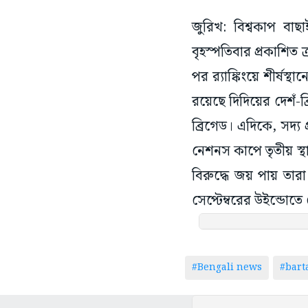
জুরিখ: বিশ্বকাপ বাছা
বৃহস্পতিবার প্রকাশিত
পর র‌্যাঙ্কিংয়ে শীর্ষ
রয়েছে দিদিয়ের দেশঁ-ব
ব্রিগেড। এদিকে, সদ্য
নেশনস কাপে তৃতীয় স্থা
বিরুদ্ধে জয় পায় তারা।
সেপ্টেম্বরের উইন্ডো
#Bengali news
#bar