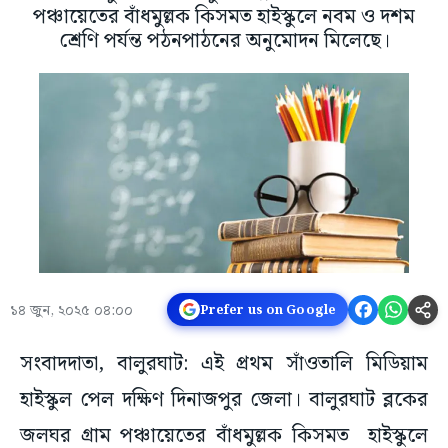
পঞ্চায়েতের বাঁধমুল্লক কিসমত হাইস্কুলে নবম ও দশম
শ্রেণি পর্যন্ত পঠনপাঠনের অনুমোদন মিলেছে।
১৪ জুন, ২০২৫ ০৪:০০
Prefer us on Google
সংবাদদাতা, বালুরঘাট: এই প্রথম সাঁওতালি মিডিয়াম
হাইস্কুল পেল দক্ষিণ দিনাজপুর জেলা। বালুরঘাট ব্লকের
জলঘর গ্রাম পঞ্চায়েতের বাঁধমুল্লক কিসমত হাইস্কুলে