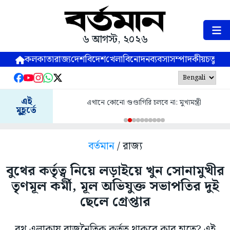
৬ আগস্ট, ২০২৬
কলকাতা
রাজ্য
দেশ
বিদেশ
খেলা
বিনোদন
ব্যবসা
সম্পাদকীয়
চতুষ্পর্ণ
এই
এখানে কোনো গুণ্ডাগিরি চলবে না: মুখ্যমন্ত্রী
মুহূর্তে
বর্তমান
/ রাজ্য
বুথের কর্তৃত্ব নিয়ে লড়াইয়ে খুন সোনামুখীর
তৃণমূল কর্মী, মূল অভিযুক্ত সভাপতির দুই
ছেলে গ্রেপ্তার
বুথ এলাকায় রাজনৈতিক কর্তৃত্ব থাকবে কার হাতে? এই