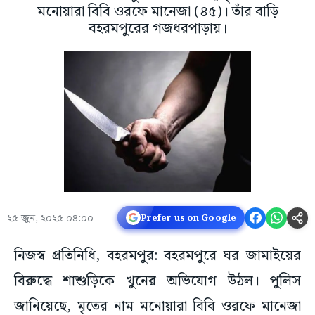
মনোয়ারা বিবি ওরফে মানেজা (৪৫)। তাঁর বাড়ি
বহরমপুরের গজধরপাড়ায়।
২৫ জুন, ২০২৫ ০৪:০০
Prefer us on Google
নিজস্ব প্রতিনিধি, বহরমপুর: বহরমপুরে ঘর জামাইয়ের
বিরুদ্ধে শাশুড়িকে খুনের অভিযোগ উঠল। পুলিস
জানিয়েছে, মৃতের নাম মনোয়ারা বিবি ওরফে মানেজা