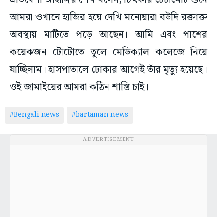
প্রতিবেশী জাহাঙ্গির শেখ বলেন, চিৎকার চেঁচামেচি শুনে
আমরা ওখানে হাজির হয়ে দেখি মনোয়ারা বউদি রক্তাক্ত
অবস্থায় মাটিতে পড়ে আছেন। আমি এবং পাশের
কয়েকজন টোটোতে তুলে মেডিক্যাল কলেজে নিয়ে
যাচ্ছিলাম। হাসপাতালে ঢোকার আগেই তাঁর মৃত্যু হয়েছে।
ওই জামাইয়ের আমরা কঠিন শাস্তি চাই।
#Bengali news
#bartaman news
ADVERTISEMENT