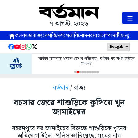
৭ আগস্ট, ২০২৬
কলকাতা
রাজ্য
দেশ
বিদেশ
খেলা
বিনোদন
ব্যবসা
সম্পাদকীয়
চতুষ্পর্ণ
সার্ভার সমস্যায় থমকে রেশন পরিষেবা, ঘণ্টার পর ঘণ্টা লাইনে
এই
গ্রাহকরা
মুহূর্তে
বর্তমান
/ রাজ্য
বচসার জেরে শাশুড়িকে কুপিয়ে খুন
জামাইয়ের
বহরমপুরে ঘর জামাইয়ের বিরুদ্ধে শাশুড়িকে খুনের
অভিযোগ উঠল। পুলিস জানিয়েছে, মৃতের নাম