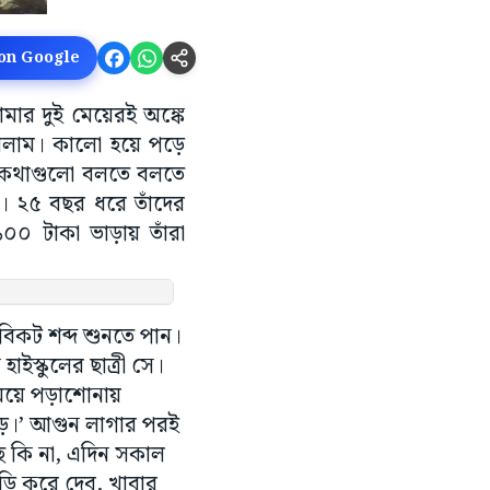
 on Google
মার দুই মেয়েরই অঙ্কে
েখলাম। কালো হয়ে পড়ে
।’ কথাগুলো বলতে বলতে
 ২৫ বছর ধরে তাঁদের
০০ টাকা ভাড়ায় তাঁরা
বিকট শব্দ শুনতে পান।
ইস্কুলের ছাত্রী সে।
মেয়ে পড়াশোনায়
পড়ে।’ আগুন লাগার পরই
ে কি না, এদিন সকাল
াড়ি করে দেব, খাবার