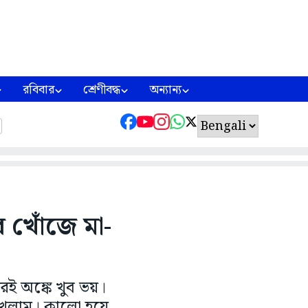
রবিবার
শ্রেণীবদ্ধ
অন্যান্য
 খোঁজে মা-
রই অঙ্কে খুব ভয়।
দেখলাম। কালো হয়ে