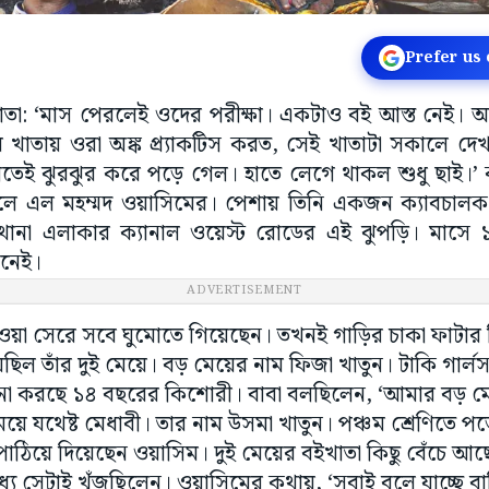
Prefer us
লকাতা: ‘মাস পেরলেই ওদের পরীক্ষা। একটাও বই আস্ত নেই। আ
ে খাতায় ওরা অঙ্ক প্র্যাকটিস করত, সেই খাতাটা সকালে দ
তুলতেই ঝুরঝুর করে পড়ে গেল। হাতে লেগে থাকল শুধু ছাই
 এল মহম্মদ ওয়াসিমের। পেশায় তিনি একজন ক্যাবচালক।
থানা এলাকার ক্যানাল ওয়েস্ট রোডের এই ঝুপড়ি। মাসে ১
ানেই।
ADVERTISEMENT
ওয়া সেরে সবে ঘুমোতে গিয়েছেন। তখনই গাড়ির চাকা ফাটার 
ল তাঁর দুই মেয়ে। বড় মেয়ের নাম ফিজা খাতুন। টাকি গার্লস হা
শোনা করছে ১৪ বছরের কিশোরী। বাবা বলছিলেন, ‘আমার বড় 
য়ে যথেষ্ট মেধাবী। তার নাম উসমা খাতুন। পঞ্চম শ্রেণিতে 
পাঠিয়ে দিয়েছেন ওয়াসিম। দুই মেয়ের বইখাতা কিছু বেঁচে আছ
যে সেটাই খুঁজছিলেন। ওয়াসিমের কথায়, ‘সবাই বলে যাচ্ছে ব