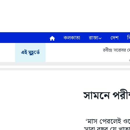
কলকাতা
রাজ্য
দেশ
ব
রবীন্দ্র সরোবর ম
এই মুহূর্তে
সামনে পরীক
‘মাস পেরলেই ওদে
সারা বছর যে খাত