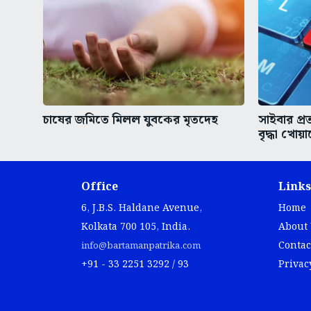
চাষের জমিতে মিলল যুবকের মৃতদেহ
সাইবার প্
বৃদ্ধা খোয়
Office
Links
6, J.B.S. Haldane Avenue,
Home
Kolkata 700 105, India.
About
Contac
info@bartamanpatrika.com
+91 - 33 2251 3292 / 93
Privac