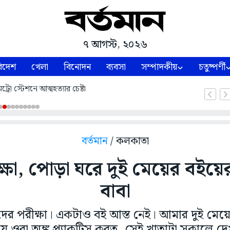
৭ আগস্ট, ২০২৬
িদেশ
খেলা
বিনোদন
ব্যবসা
সম্পাদকীয়
চতুষ্পর্ণী
েট্রো স্টেশনে আত্মহত্যার চেষ্টা
বর্তমান
/ কলকাতা
্ষা, পোড়া ঘরে দুই মেয়ের বইয়ের
বাবা
র পরীক্ষা। একটাও বই আস্ত নেই। আমার দুই মেয়ে
ায় ওরা অঙ্ক প্র্যাকটিস করত, সেই খাতাটা সকালে 