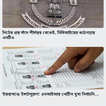
নিটের প্রশ্ন ফাঁস শীর্ষস্তর থেকেই, সিবিআইয়ের কাঠগড়ায়
এনটিএ
উত্তরাখণ্ডে উলটপুরাণ! এসআইআর নোটিস মুখ্য নির্বাচনি...