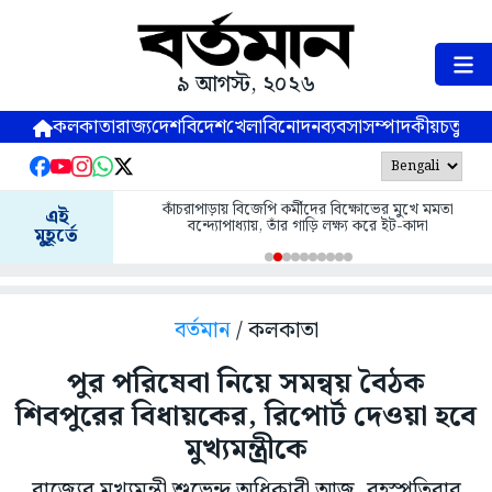
৯ আগস্ট, ২০২৬
কলকাতা
রাজ্য
দেশ
বিদেশ
খেলা
বিনোদন
ব্যবসা
সম্পাদকীয়
চতুষ্পর্ণ
কাঁচরাপাড়ায় বিজেপি কর্মীদের বিক্ষোভের মুখে মমতা
এই
বন্দ্যোপাধ্যায়, তাঁর গাড়ি লক্ষ্য করে ইট-কাদা
মুহূর্তে
বর্তমান
/ কলকাতা
পুর পরিষেবা নিয়ে সমন্বয় বৈঠক
শিবপুরের বিধায়কের, রিপোর্ট দেওয়া হবে
মুখ্যমন্ত্রীকে
রাজ্যের মুখ্যমন্ত্রী শুভেন্দু অধিকারী আজ, বৃহস্পতিবার