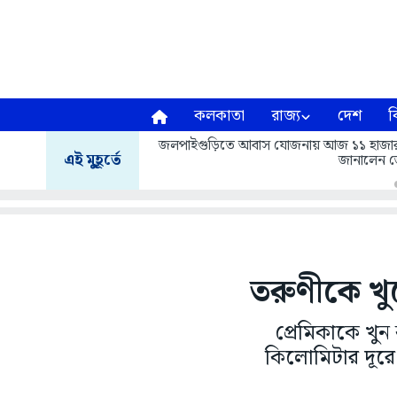
কলকাতা
রাজ্য
দেশ
ব
জলপাইগুড়িতে আবাস যোজনায় আজ ১১ হাজার ৬১৩ 
এই মুহূর্তে
জানালেন জ
তরুণীকে খু
প্রেমিকাকে খু
কিলোমিটার দূরে