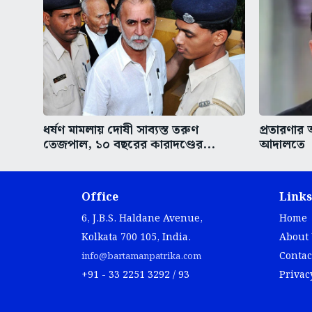
ধর্ষণ মামলায় দোষী সাব্যস্ত তরুণ
প্রতারণা
তেজপাল, ১০ বছরের কারাদণ্ডের...
আদালতে
Office
Links
6, J.B.S. Haldane Avenue,
Home
Kolkata 700 105, India.
About
Contac
info@bartamanpatrika.com
+91 - 33 2251 3292 / 93
Privac