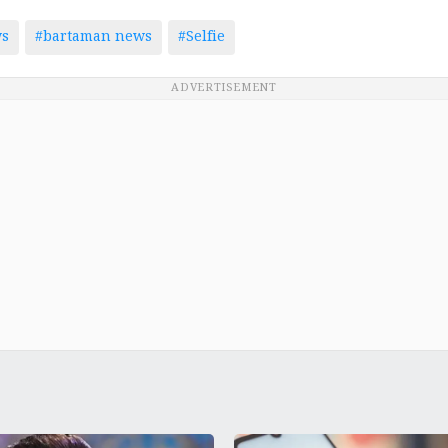
ws
#bartaman news
#Selfie
ADVERTISEMENT