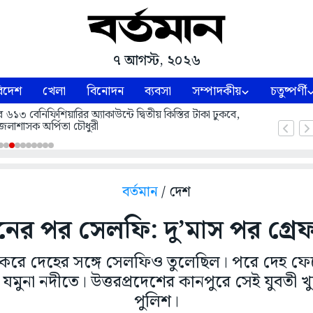
৭ আগস্ট, ২০২৬
িদেশ
খেলা
বিনোদন
ব্যবসা
সম্পাদকীয়
চতুষ্পর্ণী
বেনিফিশিয়ারির অ্যাকাউন্টে দ্বিতীয় কিস্তির টাকা ঢুকবে,
েলাশাসক অর্পিতা চৌধুরী
বর্তমান
/ দেশ
নের পর সেলফি: দু’মাস পর গ্রেফ
ন করে দেহের সঙ্গে সেলফিও তুলেছিল। পরে দেহ 
 যমুনা নদীতে। উত্তরপ্রদেশের কানপুরে সেই যুবতী 
পুলিশ।