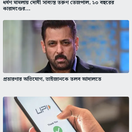
ধর্ষণ মামলায় দোষী সাব্যস্ত তরুণ তেজপাল, ১০ বছরের
কারাদণ্ডের...
প্রতারণার অভিযোগ, ভাইজানকে তলব আদালতে