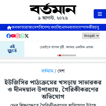
৯ আগস্ট, ২০২৬
কলকাতা
রাজ্য
দেশ
বিদেশ
খেলা
বিনোদন
ব্যবসা
সম্পাদকীয়
চতুষ্পর্ণ
এই
চেন্নাইতে ব্যাপক বৃষ্টি, জলমগ্ন একাধিক এলাকা
মুহূর্তে
বর্তমান
/ দেশ
ইউজিসির পাঠ্যক্রমের খসড়ায় সাভারকর
ও দীনদয়াল উপাধ্যায়, গৈরিকীকরণের
অভিযোগ
ফের শিক্ষাক্ষেত্রে গৈরিকীকরণের অভিযোগ উঠছে