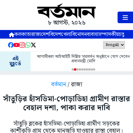
৮ আগস্ট, ২০২৬
কলকাতা
রাজ্য
দেশ
বিদেশ
খেলা
বিনোদন
ব্যবসা
সম্পাদকীয়
চতুষ্পর্ণ
আগামীকাল আইআইটি দিল্লির সমাবর্তন অনুষ্ঠানে যোগ দেবেন
এই
প্রধানমন্ত্রী মোদি
মুহূর্তে
বর্তমান
/ রাজ্য
সাঁতুড়ির হাঁসডিমা-পোড়াডিহা গ্রামীণ রাস্তার
বেহাল দশা, পাকা করার দাবি
সাঁতুড়ি ব্লকের হাঁসডিমা-পোড়াডিহা গ্রামীণ সড়কের
কাশীকুড়ি গ্রাম থেকে মানজুড়ি যাওয়ার রাস্তা বেহাল।