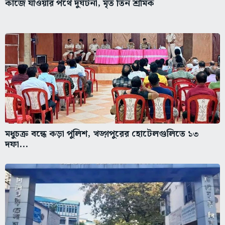
কাজে যাওয়ার পথে দুর্ঘটনা, মৃত তিন শ্রমিক
মধুচক্র বন্ধে কড়া পুলিশ, খড়্গপুরের হোটেলগুলিতে ১৩
দফা...