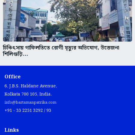
চিকিৎসায় গাফিলতিতে রোগী মৃত্যুর অভিযোগ, উত্তেজনা
শিলিগুড়ি...
Office
6, J.B.S. Haldane Avenue,
Kolkata 700 105, India.
info@bartamanpatrika.com
+91 - 33 2251 3292 / 93
Links