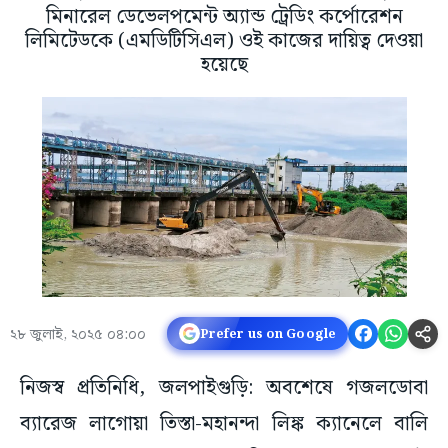
মিনারেল ডেভেলপমেন্ট অ্যান্ড ট্রেডিং কর্পোরেশন
লিমিটেডকে (এমডিটিসিএল) ওই কাজের দায়িত্ব দেওয়া
হয়েছে
২৮ জুলাই, ২০২৫ ০৪:০০
Prefer us on Google
নিজস্ব প্রতিনিধি, জলপাইগুড়ি: অবশেষে গজলডোবা
ব্যারেজ লাগোয়া তিস্তা-মহানন্দা লিঙ্ক ক্যানেলে বালি