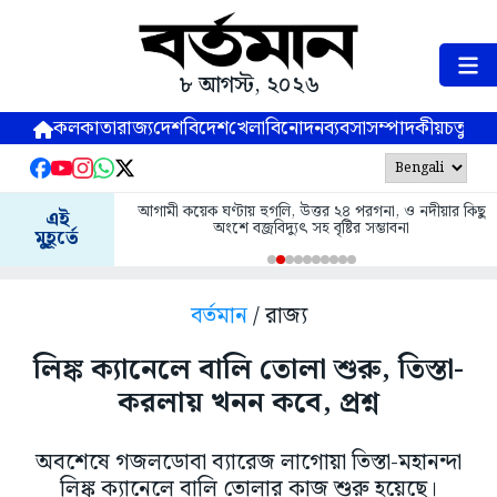
৮ আগস্ট, ২০২৬
কলকাতা
রাজ্য
দেশ
বিদেশ
খেলা
বিনোদন
ব্যবসা
সম্পাদকীয়
চতুষ্পর্ণ
আগামী কয়েক ঘণ্টায় হুগলি, উত্তর ২৪ পরগনা, ও নদীয়ার কিছু
এই
অংশে বজ্রবিদ্যুৎ সহ বৃষ্টির সম্ভাবনা
মুহূর্তে
বর্তমান
/ রাজ্য
লিঙ্ক ক্যানেলে বালি তোলা শুরু, তিস্তা-
করলায় খনন কবে, প্রশ্ন
অবশেষে গজলডোবা ব্যারেজ লাগোয়া তিস্তা-মহানন্দা
লিঙ্ক ক্যানেলে বালি তোলার কাজ শুরু হয়েছে।