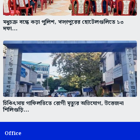
মধুচক্র বন্ধে কড়া পুলিশ, খড়্গপুরের হোটেলগুলিতে ১৩
দফা...
চিকিৎসায় গাফিলতিতে রোগী মৃত্যুর অভিযোগ, উত্তেজনা
শিলিগুড়ি...
Office