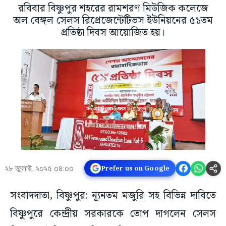
রবিবার বিষ্ণুপুর শহরের রামশরণ মিউজিক কলেজে
অল বেঙ্গল সেলস রিপ্রেজেন্টেটিভস ইউনিয়নের ৫১তম
প্রতিষ্ঠা দিবস আয়োজিত হয়।
২৮ জুলাই, ২০২৫ ০৪:০০
Prefer us on Google
সংবাদদাতা, বিষ্ণুপুর: ন্যূনতম মজুরি সহ বিভিন্ন দাবিতে
বিষ্ণুপুরে কেন্দ্রীয় সরকারকে তোপ দাগলেন সেলস