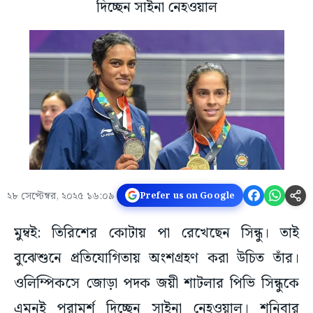
দিচ্ছেন সাইনা নেহওয়াল
২৮ সেপ্টেম্বর, ২০২৫ ১৬:০৯
Prefer us on Google
মুম্বই: তিরিশের কোটায় পা রেখেছেন সিন্ধু। তাই
বুঝেশুনে প্রতিযোগিতায় অংশগ্রহণ করা উচিত তাঁর।
ওলিম্পিকসে জোড়া পদক জয়ী শাটলার পিভি সিন্ধুকে
এমনই পরামর্শ দিচ্ছেন সাইনা নেহওয়াল। শনিবার