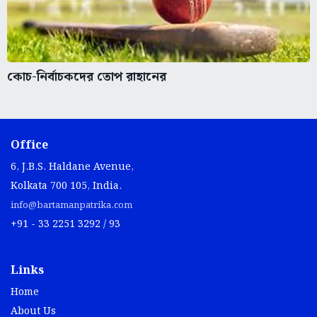
কোচ-নির্বাচকদের তোপ রাহানের
Office
6, J.B.S. Haldane Avenue,
Kolkata 700 105, India.
info@bartamanpatrika.com
+91 - 33 2251 3292 / 93
Links
Home
About Us