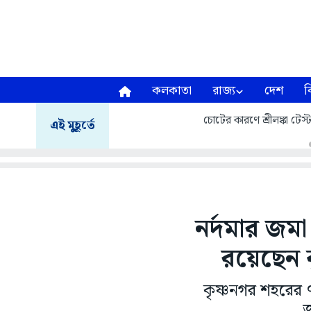
কলকাতা
রাজ্য
দেশ
ব
চোটের কারণে শ্রীলঙ্কা টেস
এই মুহূর্তে
নর্দমার জমা 
রয়েছেন ক
কৃষ্ণনগর শহরের 
জ