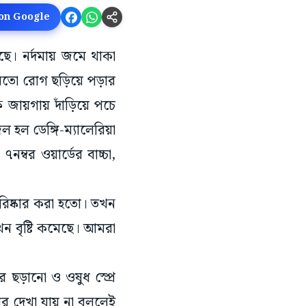
 on Google
ড়ছে। নর্দমায় জমে থাকা
য়ার মতো রোগ ছড়িয়ে পড়ার
ায়গায় দাঁড়িয়ে পচে
জল হল ডেঙ্গি-ম্যালেরিয়া
ম্বর ওয়ার্ডের বাচ্চা,
পরিষ্কার করা হতো। তখন
এখন বৃষ্টি কমেছে। আমরা
র ছড়ানো ও ওষুধ স্প্রে
র দেখা যায় না বললেই