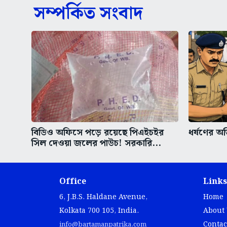
সম্পর্কিত সংবাদ
বিডিও অফিসে পড়ে রয়েছে পিএইচইর
ধর্ষণের অভ
সিল দেওয়া জলের পাউচ! সরকারি...
Office
Links
6, J.B.S. Haldane Avenue,
Home
Kolkata 700 105, India.
About
Contac
info@bartamanpatrika.com