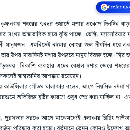
Prefer us
 কৃষ্ণনগর শহরের ৭নম্বর ওয়ার্ডে মশার প্রকোপ দিনদিন বা
র সংখ্যা অস্বাভাবিক হারে বৃদ্ধি পাচ্ছে। ডেঙ্গি, ম্যালেরি
ী মানুষজন। এমনিতেই নর্দমার নোংরা জল দীর্ঘদিন ধরে এক জ
ে। তার উপর সারাদিনই মশার উপদ্রবে মানুষ বিরক্ত হচ্ছে। স্থির 
তুড়ঘর। নিকাশি ব্যবস্থার এহেন বেহাল দশার জেরে শহরের ৭ন
কলেই স্বাস্থ্যহানির আশঙ্কায় রয়েছেন।
্ডের কাউন্সিলার গৌতম মালাকার বলেন, আগে নিয়মিত নর্দমা 
 মরশুমে অতিরিক্ত বৃষ্টির কারণে ওষুধ স্প্রে করা যাচ্ছিল না। 
বলেন, পুরসভার তরফে আগে মাঝেমধ্যেই এলাকায় ব্লিচিং পাউডা
্জনা পরিষ্কার করা হতো। বর্তমানে তেমন কোনও উদ্যোগ আ