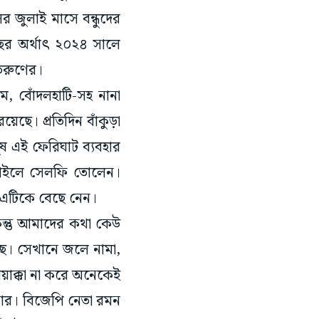
র জুলাই মাসে বন্ধুদের
বছর অর্থাৎ ২০২৪ সালে
 তরুণের।
াম, বোঁদলহাটি-সহ নানা
ছে। প্রতিদিন বাঁকুড়া
ুষ এই ফেরিঘাট ব্যবহার
বাইলে সেলফি তোলেন।
ে এটিকে বেছে নেন।
িন্তু আমাদের কথা কেউ
েছে। সেখানে জলে নামা,
য়াক্কা না করে অনেকেই
কার। বিজেপি নেতা রমন