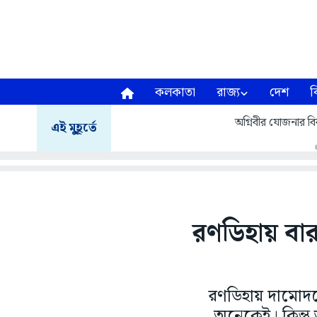
কলকাতা
রাজ্য
দেশ
ব
অগ্নিবীর যোজনার বির
এই মুহূর্তে
রণডিহায় বার
রণডিহায় দামোদর
অনেকেই। কিন্তু 