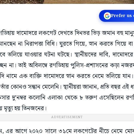
Prefer us
রণডিহায় দামোদরে লকগেট দেখতে দিনভর ভিড় জমান বহু মা
মানছেন না নিরাপত্তা বিধি। ঘুরতে গিয়ে, স্নান করতে গিয়ে ব
ুবে তলিয়ে যাওয়ার ঘটনা ঘটছে। স্থানীয়দের দাবি, দামোদরে 
ছেন না। তাই অবিলম্বে রণডিহায় পুলিস-প্রশাসনের কড়া নজরদার
 নামে এক ব্যক্তি দামোদরে স্নান করতে নেমে তলিয়ে যান। 
ত তাঁর কোনও সন্ধান মেলেনি। স্থানীয়রা জানান, প্রতি বছর এ
কসার দু’নম্বর কলোনি এলাকা থেকে ৮ তরুণ এসেছিলেন রণড
ে মৃত্যু হয় তিনজনের।
ADVERTISEMENT
 জানান, এর আগে ২০২০ সালে ৩১মে লকগেটের নীচে নেমে মোব