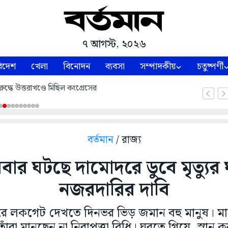
৭ আগস্ট, ২০২৬
িদেশ
খেলা
বিনোদন
ব্যবসা
সম্পাদকীয়
চতুষ্পর্ণী
ুদ্ধে উত্তরাখণ্ডে মিছিল কংগ্রেসের
বর্তমান
/ রাজ্য
বার ঘটছে দামোদরে ডুবে মৃত্যুর 
নজরদারির দাবি
ে লকগেট দেখতে দিনভর ভিড় জমান বহু মানুষ।
তাঁরা মানছেন না নিরাপত্তা বিধি। ঘুরতে গিয়ে, স্নান 