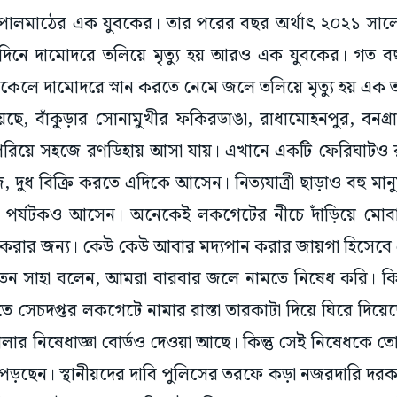
ের গোপালমাঠের এক যুবকের। তার পরের বছর অর্থাৎ ২০২১ সালে
ন্মদিনে দামোদরে তলিয়ে মৃত্যু হয় আরও এক যুবকের। গত 
বিকেলে দামোদরে স্নান করতে নেমে জলে তলিয়ে মৃত্যু হয় এক
গিয়েছে, বাঁকুড়ার সোনামুখীর ফকিরডাঙা, রাধামোহনপুর, বনগ্র
রিয়ে সহজে রণডিহায় আসা যায়। এখানে একটি ফেরিঘাটও রয়ে
 দুধ বিক্রি করতে এদিকে আসেন। নিত্যযাত্রী ছাড়াও বহু মান
ক পর্যটকও আসেন। অনেকেই লকগেটের নীচে দাঁড়িয়ে মো
ন করার জন্য। কেউ কেউ আবার মদ্যপান করার জায়গা হিসেব
সনাতন সাহা বলেন, আমরা বারবার জলে নামতে নিষেধ করি। ক
খতে সেচদপ্তর লকগেটে নামার রাস্তা তারকাটা দিয়ে ঘিরে দিয়
লার নিষেধাজ্ঞা বোর্ডও দেওয়া আছে। কিন্তু সেই নিষেধকে তো
ড়ছেন। স্থানীয়দের দাবি পুলিসের তরফে কড়া নজরদারি দর