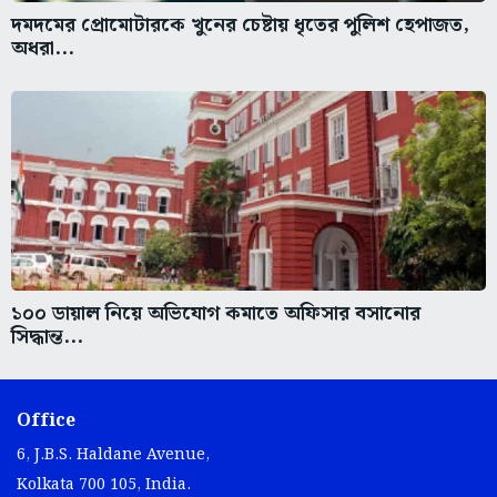
দমদমের প্রোমোটারকে খুনের চেষ্টায় ধৃতের পুলিশ হেপাজত,
অধরা...
১০০ ডায়াল নিয়ে অভিযোগ কমাতে অফিসার বসানোর
সিদ্ধান্ত...
Office
6, J.B.S. Haldane Avenue,
Kolkata 700 105, India.