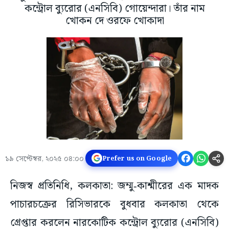
কন্ট্রোল ব্যুরোর (এনসিবি) গোয়েন্দারা। তাঁর নাম
খোকন দে ওরফে খোকাদা
১৯ সেপ্টেম্বর, ২০২৫ ০৪:০০
Prefer us on Google
নিজস্ব প্রতিনিধি, কলকাতা: জম্মু‑কাশ্মীরের এক মাদক
পাচারচক্রের রিসিভারকে বুধবার কলকাতা থেকে
গ্রেপ্তার করলেন নারকোটিক কন্ট্রোল ব্যুরোর (এনসিবি)