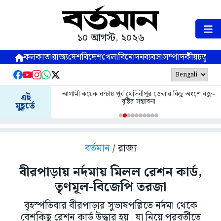
১০ আগস্ট, ২০২৬
কলকাতা
রাজ্য
দেশ
বিদেশ
খেলা
বিনোদন
ব্যবসা
সম্পাদকীয়
চতুষ্পর্ণ
আগামী কয়েক ঘণ্টায় পূর্ব মেদিনীপুর জেলার কিছু অংশে বজ্র-
এই
বৃষ্টির সম্ভাবনা
মুহূর্তে
বর্তমান
/ রাজ্য
বীরপাড়ায় নর্দমায় মিলল রেশন কার্ড,
তৃণমূল-বিজেপি তরজা
বৃহস্পতিবার বীরপাড়ার সুভাষপল্লিতে নর্দমা থেকে
বেশকিছু রেশন কার্ড উদ্ধার হয়। যা নিয়ে পরবর্তীতে