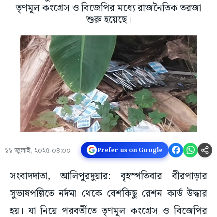
তৃণমূল কংগ্রেস ও বিজেপির মধ্যে রাজনৈতিক তরজা
শুরু হয়েছে।
১১ জুলাই, ২০২৫ ০৪:০০
Prefer us on Google
সংবাদদাতা, আলিপুরদুয়ার: বৃহস্পতিবার বীরপাড়ার
সুভাষপল্লিতে নর্দমা থেকে বেশকিছু রেশন কার্ড উদ্ধার
হয়। যা নিয়ে পরবর্তীতে তৃণমূল কংগ্রেস ও বিজেপির