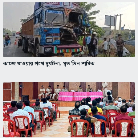
কাজে যাওয়ার পথে দুর্ঘটনা, মৃত তিন শ্রমিক
মধুচক্র বন্ধে কড়া পুলিশ, খড়্গপুরের হোটেলগুলিতে ১৩
দফা...