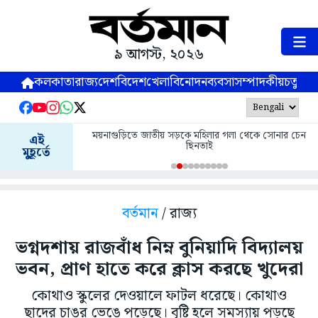
৯ আগস্ট, ২০২৬
কলকাতা
রাজ্য
দেশ
বিদেশ
খেলা
বিনোদন
ব্যবসা
সম্পাদকীয়
চতুষ্পর্ণ
ময়নাগুড়িতে জাতীয় সড়কে মহিলার গলা থেকে সোনার চেন
এই
ছিনতাই
মুহূর্তে
বর্তমান
/ রাজ্য
ভগ্নদশায় রাজবাঁধ নিম্ন বুনিয়াদি বিদ্যালয়
ভবন, প্রাণ হাতে করে ক্লাস করছে খুদেরা
কোথাও স্কুলের দেওয়ালে ফাটল ধরেছে। কোথাও
ছাদের চাঙর ভেঙে পড়েছে। বৃষ্টি হলে সমস্যায় পড়ছে