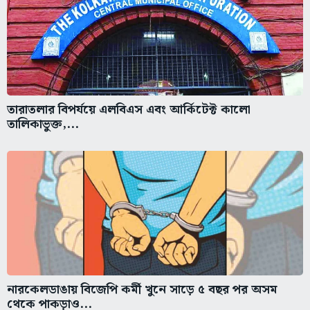
তারাতলার বিপর্যয়ে এলবিএস এবং আর্কিটেক্ট কালো
তালিকাভুক্ত,...
নারকেলডাঙায় বিজেপি কর্মী খুনে সাড়ে ৫ বছর পর অসম
থেকে পাকড়াও...