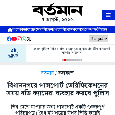
৭ আগস্ট, ২০২৬
কলকাতা
রাজ্য
দেশ
বিদেশ
খেলা
বিনোদন
ব্যবসা
সম্পাদকীয়
চতুষ্পর্ণ
প্রবল বৃষ্টিতে বিভিন্ন রাস্তায় জল জমে যাওয়ায় তীব্র যানজটে
এই
নাকাল দিল্লিবাসী
মুহূর্তে
বর্তমান
/ কলকাতা
বিধাননগরে পাসপোর্ট ভেরিফিকেশনের
সময় বডি ক্যামেরা ব্যবহার করবে পুলিস
ভিন দেশে যাওয়ার জন্য পাসপোর্ট একটি গুরুত্বপূর্ণ
পরিচয়পত্র। বৈধ নথিপত্রের উপর ভিত্তি করেই