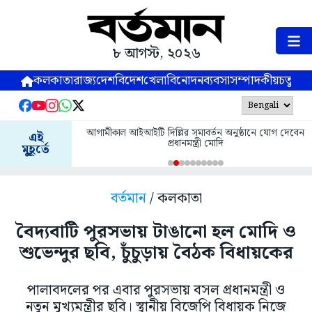
৮ আগস্ট, ২০২৬
কলকাতা
রাজ্য
দেশ
বিদেশ
খেলা
বিনোদন
ব্যবসা
সম্পাদকীয়
চতুষ্পর্ণ
আগামীকাল আইআইটি দিল্লির সমাবর্তন অনুষ্ঠানে যোগ দেবেন
এই
প্রধানমন্ত্রী মোদি
মুহূর্তে
বর্তমান
/ কলকাতা
বৈদ্যবাটি পুরসভায় টাঙানো হল মোদি ও
শুভেন্দুর ছবি, চুঁচুড়ায় বৈঠক বিধায়কের
পালাবদলের পর এবার পুরসভায় বসল প্রধানমন্ত্রী ও
নতুন মুখ্যমন্ত্রীর ছবি। স্থানীয় বিজেপি বিধায়ক নিজে