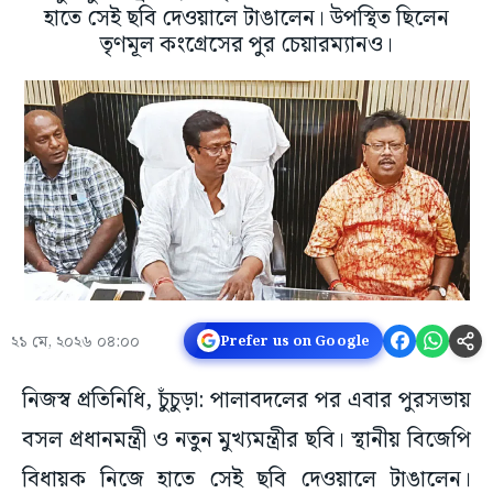
হাতে সেই ছবি দেওয়ালে টাঙালেন। উপস্থিত ছিলেন
তৃণমূল কংগ্রেসের পুর চেয়ারম্যানও।
২১ মে, ২০২৬ ০৪:০০
Prefer us on Google
নিজস্ব প্রতিনিধি, চুঁচুড়া: পালাবদলের পর এবার পুরসভায়
বসল প্রধানমন্ত্রী ও নতুন মুখ্যমন্ত্রীর ছবি। স্থানীয় বিজেপি
বিধায়ক নিজে হাতে সেই ছবি দেওয়ালে টাঙালেন।