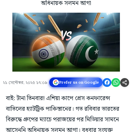
অধিনায়ক সলমন আগা
২১ সেপ্টেম্বর, ২০২৫ ১৭:০৯
Prefer us on Google
বাই: টানা তিনবার! এশিয়া কাপে প্রেস কনফারেন্স
বাতিলের হ্যাটট্রিক পাকিস্তানের। গত রবিবার ভারতের
বিরুদ্ধে গ্রুপের ম্যাচে পরাজয়ের পর মিডিয়ার সামনে
আসেননি অধিনায়ক সলমন আগা। বুধবার সংযুক্ত