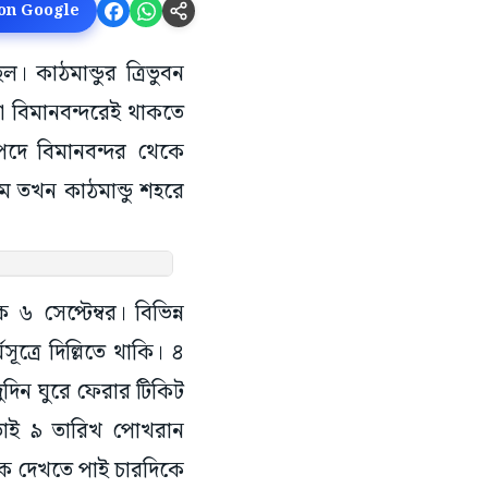
 on Google
ল। কাঠমান্ডুর ত্রিভুবন
তটা বিমানবন্দরেই থাকতে
পদে বিমানবন্দর থেকে
ম তখন কাঠমান্ডু শহরে
 ৬ সেপ্টেম্বর। বিভিন্ন
্রে দিল্লিতে থাকি। ৪
 দুদিন ঘুরে ফেরার টিকিট
়াই ৯ তারিখ পোখরান
কে দেখতে পাই চারদিকে