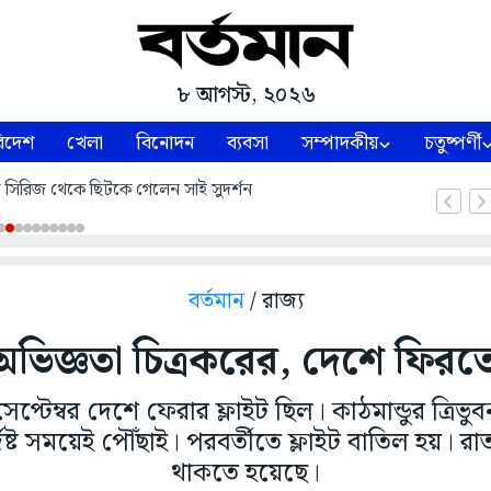
৮ আগস্ট, ২০২৬
িদেশ
খেলা
বিনোদন
ব্যবসা
সম্পাদকীয়
চতুষ্পর্ণী
্ট সিরিজ থেকে ছিটকে গেলেন সাই সুদর্শন
বর্তমান
/ রাজ্য
অভিজ্ঞতা চিত্রকরের, দেশে ফিরতে
েপ্টেম্বর দেশে ফেরার ফ্লাইট ছিল। কাঠমান্ডুর ত্রিভু
দিষ্ট সময়েই পৌঁছাই। পরবর্তীতে ফ্লাইট বাতিল হয়। র
থাকতে হয়েছে।