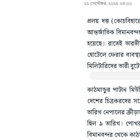
১১ সেপ্টেম্বর, ২০২৫ ০৪:০০
প্রলয় দত্ত (কোচবিহারে
আন্তর্জাতিক বিমানবন্দ
হয়েছে। রাতেই ভারতী
হোটেলে ফেরার ব্যবস্
মিলিটারিদের ভারী বুটে
কাঠমান্ডুর পাটান মিউজ
দেশের চিত্রকরদের সঙ
তারিখ নেপালের ক্রীড়াম
ছিল ৯ তারিখ। পোখর
বিমানবন্দর থেকে কাঠ