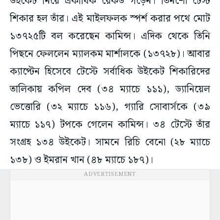
উইকেট নিয়ে একাধিক রেকর্ড গড়েন। তিনশো টেস্ট
শিকার হল তাঁর। এই মাইলফলক স্পর্শ করার পথে মোট
১৩৭২৫টি বল করেছেন কামিন্স। এদিক থেকে তিনি
পিছনে ফেললেন ম্যালকম মার্শালকে (১৩৭২৮)। আবার
ক্যাপ্টেন হিসেবে টেস্টে সর্বাধিক উইকেট শিকারিদের
তালিকায় কপিল দেব (৩৪ ম্যাচে ১১১), ড্যানিয়েল
ভেত্তোরি (৩২ ম্যাচে ১১৬), গ্যারি সোবার্সকে (৩৯
ম্যাচে ১১৭) টপকে গেলেন কামিন্স। ৩৪ টেস্টে তাঁর
সংগ্রহ ১৩৪ উইকেট। সামনে রিচি বেনো (২৮ ম্যাচে
১৩৮) ও ইমরান খান (৪৮ ম্যাচে ১৮৭)।
ADVERTISEMENT