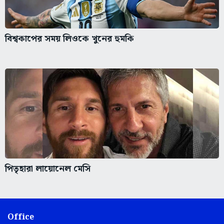
বিশ্বকাপের সময় লিওকে খুনের হুমকি
পিতৃহারা লায়োনেল মেসি
Office