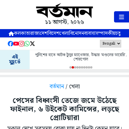
১১ আগস্ট, ২০২৬
কলকাতা
রাজ্য
দেশ
বিদেশ
খেলা
বিনোদন
ব্যবসা
সম্পাদকীয়
চতুষ্পর্ণ
পুলিশের হাতে আটক টুলুর ম্যানেজার, উদ্ধার ‘মণ্ডলের ডায়েরি’,
এই
শোরগোল
মুহূর্তে
বর্তমান
/ খেলা
পেসের বিধ্বংসী তেজে জমে উঠেছে
ফাইনাল, ৬ উইকেট কামিন্সের, লড়ছে
প্রোটিয়ারা
সকাল দেখে সবসময় বোঝা যায় না দিনটা কেমন যাবে।