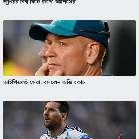
জুনিয়র বিশ্ব মিটে রুপো আশিসের
আইপিএলই সেরা, বললেন অজি কোচ