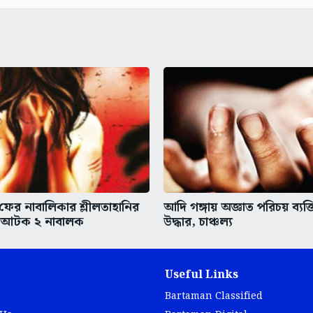
 ফের নাবালিকার শ্লীলতাহানির
আদি গঙ্গায় অজ্ঞাত পরিচয় ব্যক্
 আটক ২ নাবালক
উদ্ধার, চাঞ্চল্য
Useful Links
Bartaman Classified