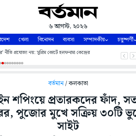
৬ আগস্ট, ২০২৬
িদেশ
খেলা
বিনোদন
ব্যবসা
সম্পাদকীয়
চতুষ্পর্ণী
’ নীতি প্রযোজ্য নয়: সুপ্রিম কোর্টে হলফনামা কেন্দ্রের
বর্তমান
/ কলকাতা
 শপিংয়ে প্রতারকদের ফাঁদ, সতর্
র, পুজোর মুখে সক্রিয় ৩০টি ভুয়
সাইট