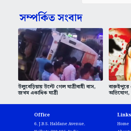
সম্পর্কিত সংবাদ
উলুবেড়িয়ায় উল্টে গেল যাত্রীবাহী বাস,
বারুইপুরে
জখম একাধিক যাত্রী
অভিযোগ,
Office
Links
6, J.B.S. Haldane Avenue,
Home