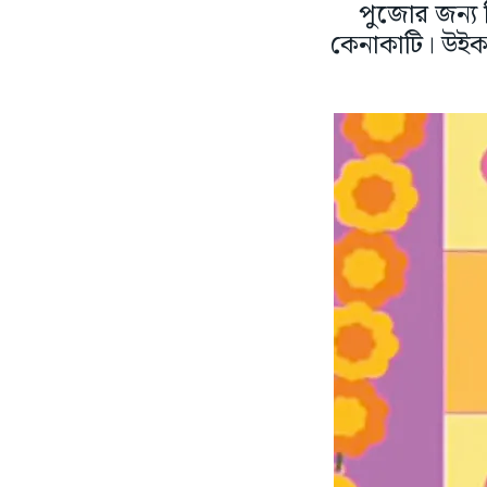
পুজোর জন্য দ
কেনাকাটি। উইক-