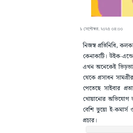
১ সেপ্টেম্বর, ২০২৫ ০৪:০০
নিজস্ব প্রতিনিধি, কল
কেনাকাটি। উইক-এন্ডে
এখন অনেকেই ভিড়ভাট্
থেকে প্রসাধন সামগ্র
পেতেছে সাইবার প্রত
খোয়ানোর অভিযোগ আসত
বেশি ভুয়ো ই-কমার্স 
প্রচার।