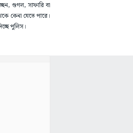
্ছেন, গুগল, সাফারি বা
থেকে কেনা যেতে পারে।
িচ্ছে পুলিস।