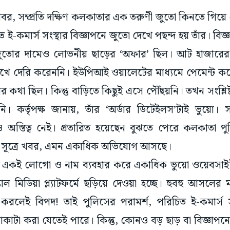
খবর, সম্প্রতি দক্ষিণ কলকাতার এক তরুণী জুতো কিনতে গিয়ে 
ই-কমার্স সংস্থার বিজ্ঞাপনে জুতো দেখে পছন্দ হয় তাঁর। বিজ
জুতোর দামেও লোভনীয় ছাড়ের ‘অফার’ ছিল। আট হাজারে
দেখে দেরি করেননি। ইউপিআই ওয়ালেটের মাধ্যমে পেমেন্ট কর
কথা ছিল। কিন্তু বাড়িতে কিছুই এসে পৌঁছয়নি। তখন সংশ্লিষ্ট 
 কর্তৃপক্ষ জানায়, তাঁর ‘অর্ডার ডিটেইলস’টাই ভুয়ো। সং
অস্তিত্ব নেই। প্রতারিত হয়েছেন বুঝতে পেরে কলকাতা
গ সূত্রে খবর, এমন একাধিক অভিযোগ আসছে।
 একই লোগো ও নাম ব্যবহার করে একাধিক ভুয়ো ওয়েবসাইট ফ
্যাল মিডিয়া প্ল্যাটফর্মে ছড়িয়ে দেওয়া হচ্ছে। হুবহু আসলে
ক’ করলেই বিপদ! তাই পুলিসের পরামর্শ, পরিচিত ই-কমার্স
াটা করা যেতেই পারে। কিন্তু, কোনও বড় ছাড় বা বিজ্ঞাপন