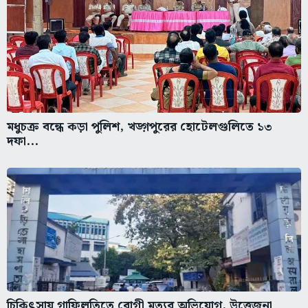
মধুচক্র বন্ধে কড়া পুলিশ, খড়্গপুরের হোটেলগুলিতে ১৩
দফা...
চিকিৎসায় গাফিলতিতে রোগী মৃত্যুর অভিযোগ, উত্তেজনা