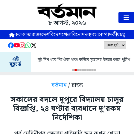
৮ আগস্ট, ২০২৬
কলকাতা
রাজ্য
দেশ
বিদেশ
খেলা
বিনোদন
ব্যবসা
সম্পাদকীয়
চতুষ্পর্ণ
এই
দুই দিন ধরে নিখোঁজ থাকা ব্যক্তির মৃতদেহ উদ্ধার করল পুলিশ
মুহূর্তে
বর্তমান
/ রাজ্য
সকালের বদলে দুপুরে বিদ্যালয় চালুর
বিজ্ঞপ্তি, ২৪ ঘণ্টার ব্যবধানে দু’রকম
নির্দেশিকা
পূর্ব মেদিনীপুর জেলায় প্রাইমারি স্কুল কখন খোলা